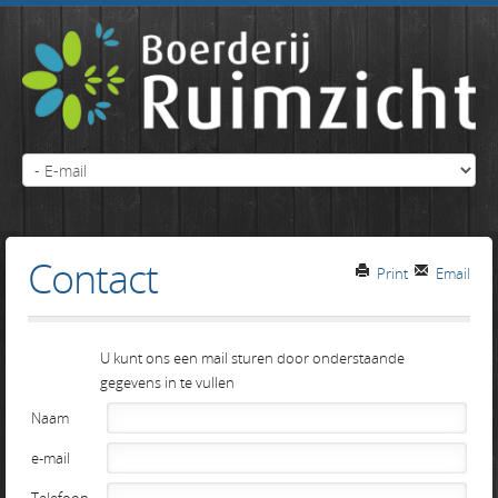
Contact
Print
Email
U kunt ons een mail sturen door onderstaande
gegevens in te vullen
Naam
e-mail