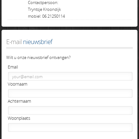
Contactpersoon:
Tryntsje Kroondijk
mobiel: 06 21250114
E-mail
 nieuwsbrief
Wilt u onze nieuwsbrief ontvangen?
Email
Voornaam
Achternaam
Woonplaats