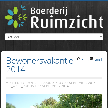
Bewonersvakantie
Print
Email
2014
WRITTEN BY TRYNTSJE KROONDIJK ON
27 SEPTEMBER 2014
TPL_WARP_PUBLISH
27 SEPTEMBER 2014
.