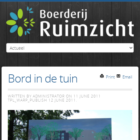
Bord in de tuin
Print
Email
WRITTEN BY ADMINISTRATOR ON
11 JUNE 2011
TPL_WARP_PUBLISH
12 JUNE 2011
.