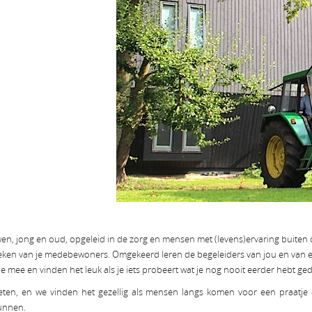
, jong en oud, opgeleid in de zorg en mensen met (levens)ervaring buiten de
opsteken van je medebewoners. Omgekeerd leren de begeleiders van jou en van e
e mee en vinden het leuk als je iets probeert wat je nog nooit eerder hebt ge
en, en we vinden het gezellig als mensen langs komen voor een praatje e
kunnen.