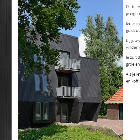
Dit bet
je eige
Ieder m
geldt oo
Bij jou
vinden 
Je zult
groeien,
Als je 
en koff