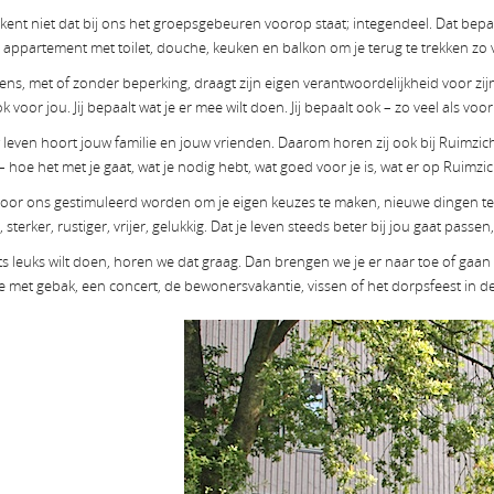
ekent niet dat bij ons het groepsgebeuren voorop staat; integendeel. Dat bep
n appartement met toilet, douche, keuken en balkon om je terug te trekken zo vaa
ens, met of zonder beperking, draagt zijn eigen verantwoordelijkheid voor zij
k voor jou. Jij bepaalt wat je er mee wilt doen. Jij bepaalt ook – zo veel als voo
w leven hoort jouw familie en jouw vrienden. Daarom horen zij ook bij Ruimzicht
– hoe het met je gaat, wat je nodig hebt, wat goed voor je is, wat er op Ruimzi
 door ons gestimuleerd worden om je eigen keuzes te maken, nieuwe dingen te p
 sterker, rustiger, vrijer, gelukkig. Dat je leven steeds beter bij jou gaat passen
iets leuks wilt doen, horen we dat graag. Dan brengen we je er naar toe of ga
ie met gebak, een concert, de bewonersvakantie, vissen of het dorpsfeest in d