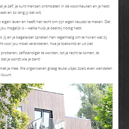
aal je zelf. Je kunt mensen ontmoeten in de woonkeuken en je hebt
k en zo lang jij dat wilt.
n eigen leven en heeft het recht om zijn eigen keuzes te maken. Dat
r jou mogelijk is – welke hulp je daarbij nodig hebt.
. Jij en je begeleider spreken hen regelmatig om te horen wat zij
cht voor jou moet veranderen, hoe je toekomst er uit ziet.
roberen, zelfstandiger te worden, tot je recht te komen, te
, dat je wordt wie je bent!
an met je mee. We organiseren graag leuke uitjes zoals even wandelen
e buurt.