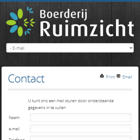
Contact
Print
Email
U kunt ons een mail sturen door onderstaande
gegevens in te vullen
Naam
e-mail