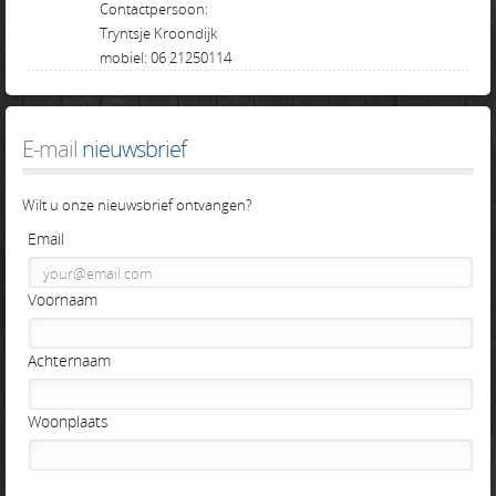
Contactpersoon:
Tryntsje Kroondijk
mobiel: 06 21250114
E-mail
 nieuwsbrief
Wilt u onze nieuwsbrief ontvangen?
Email
Voornaam
Achternaam
Woonplaats