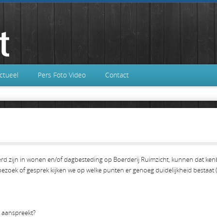
ctueel
Pers Foto Video
Contact
erd zijn in wonen en/of dagbesteding op Boerderij Ruimzicht, kunnen dat kenb
zoek of gesprek kijken we op welke punten er genoeg duidelijkheid bestaat (z
e aanspreekt?