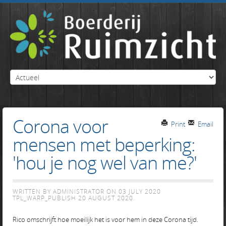
Corona voor
Print
Email
mensen met beperking:
'hou je nog wel van me?'
WRITTEN BY ADMINISTRATOR ON
03 JULY 2020
TPL_WARP_PUBLISH
20 AUGUST 2020
.
Rico omschrijft hoe moeilijk het is voor hem in deze Corona tijd.