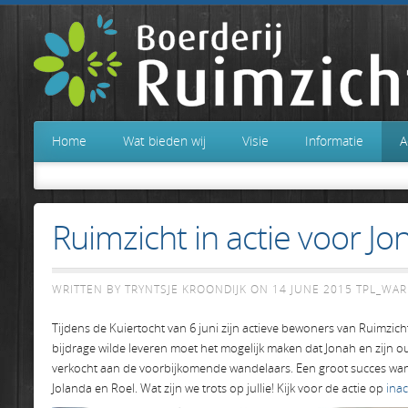
Home
Wat bieden wij
Visie
Informatie
A
Ruimzicht in actie voor Jo
WRITTEN BY TRYNTSJE KROONDIJK ON
14 JUNE 2015
TPL_WAR
Tijdens de Kuiertocht van 6 juni zijn actieve bewoners van Ruimzi
bijdrage wilde leveren moet het mogelijk maken dat Jonah en zij
verkocht aan de voorbijkomende wandelaars. Een groot succes wan
Jolanda en Roel. Wat zijn we trots op jullie! Kijk voor de actie op
inac