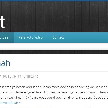
ctueel
Pers Foto Video
Contact
nah
P_PUBLISH
14 JUNE 2015
.
cht in actie gekomen voor Jonah. Jonah moet voor de behandeling van kanker 
n ouders naar de Verenigde Staten kunnen. De hele dag hebben Ruimzicht b
t hun werk heeft 1077 euro opgeleverd voor Jonah en zijn ouders! De ouder
tievoorjonah.nl
.