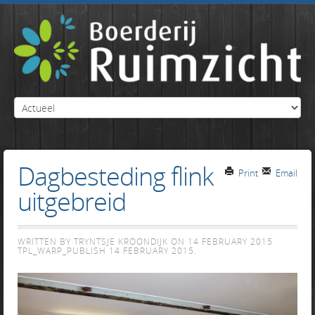
Dagbesteding flink
Print
Email
uitgebreid
WRITTEN BY TRYNTSJE KROONDIJK ON
14 FEBRUARY 2015
TPL_WARP_PUBLISH
14 FEBRUARY 2015
.