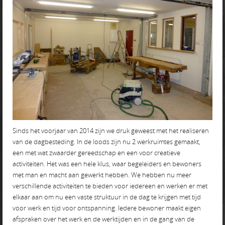
Sinds het voorjaar van 2014 zijn we druk geweest met het realiseren
van de dagbesteding. In de loods zijn nu 2 werkruimtes gemaakt,
een met wat zwaarder gereedschap en een voor creatieve
activiteiten. Het was een hele klus, waar begeleiders en bewoners
met man en macht aan gewerkt hebben. We hebben nu meer
verschillende activiteiten te bieden voor iedereen en werken er met
elkaar aan om nu een vaste struktuur in de dag te krijgen met tijd
voor werk en tijd voor ontspanning. Iedere bewoner maakt eigen
afspraken over het werk en de werktijden en in de gang van de