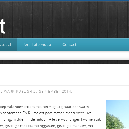
ctueel
Pers Foto Video
Contact
L_WARP_PUBLISH
27 SEPTEMBER 2014
.
oep vakantievierders met het vliegtuig naar een warm
an september. En Ruimzicht gaat met de trend mee: luxe
amping, midden in de natuur. Alle verwachtingen kwamen uit:
ten, gezellige medecampinggasten, gezellige markten, het