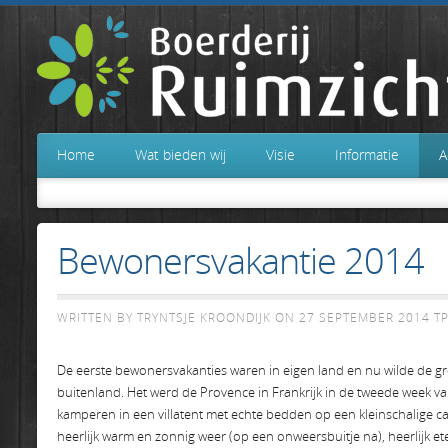
Home
Wat bieden wij
Visie
Informatie
A
Bewonersvakantie 2014
WRITTEN BY TRYNTSJE KROONDIJK ON
27 SEPTEMBER 2014
TP
De eerste bewonersvakanties waren in eigen land en nu wilde de gr
buitenland. Het werd de Provence in Frankrijk in de tweede week v
kamperen in een villatent met echte bedden op een kleinschalige c
heerlijk warm en zonnig weer (op een onweersbuitje na), heerlijk e