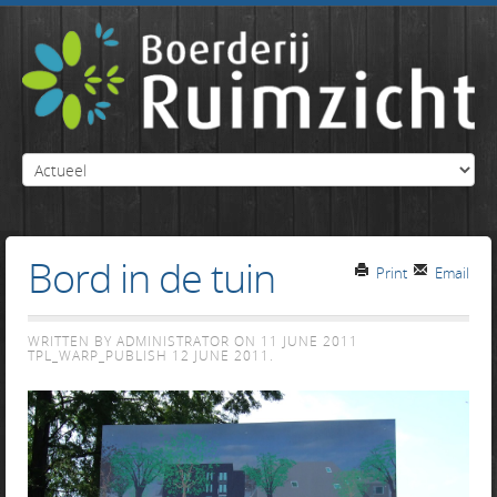
Bord in de tuin
Print
Email
WRITTEN BY ADMINISTRATOR ON
11 JUNE 2011
TPL_WARP_PUBLISH
12 JUNE 2011
.