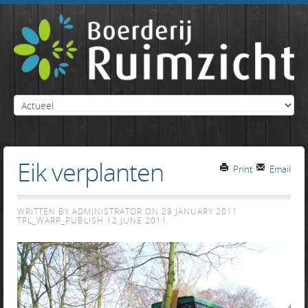
Eik verplanten
Print
Email
WRITTEN BY ADMINISTRATOR ON
29 JANUARY 2011
TPL_WARP_PUBLISH
12 JUNE 2011
.